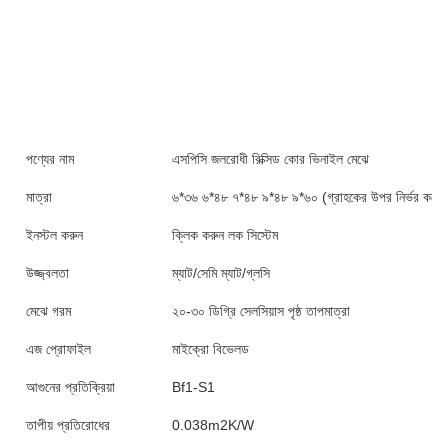
পণ্যের নাম
এসপিসি জলরোধী রিক্সিড কোর ভিনাইল মেঝে
মাত্রা
৬*৩৬ ৬*৪৮ ৭*৪৮ ৯*৪৮ ৯*৬০ (গ্রাহকের উপর নির্ভর করে)
ইনস্টল করুন
ক্লিক করুন লক সিস্টেম
উজ্জ্বলতা
ম্যাট/সেমি ম্যাট/গ্লসি
মেঝে গরম
২০-৩০ ডিগ্রি সেলসিয়াস পৃষ্ঠ তাপমাত্রা
এজ প্রোফাইল
মাইক্রো বিভেলড
আগুনের প্রতিক্রিয়া
Bf1-S1
তাপীয় প্রতিরোধের
0.038m2K/W