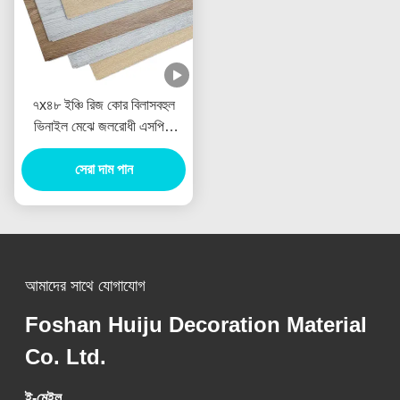
৭x৪৮ ইঞ্চি রিজ কোর বিলাসবহুল
ভিনাইল মেঝে জলরোধী এসপিসি
ভিনাইল মেঝে
সেরা দাম পান
আমাদের সাথে যোগাযোগ
Foshan Huiju Decoration Material
Co. Ltd.
ই-মেইল